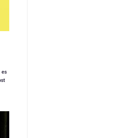
e es
bst