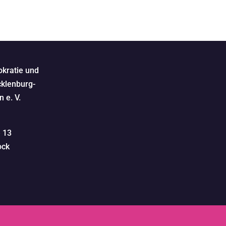
kratie und
klenburg-
 e. V.
e 13
ock