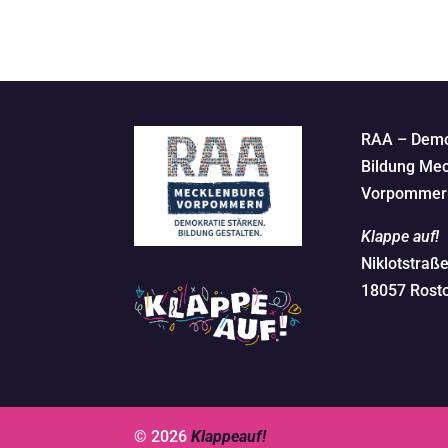
RAA – Demo
Bildung Mec
Vorpommern
Klappe auf!
Niklotstraß
18057 Rost
© 2026
Klappeauf!