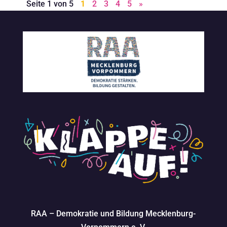
Seite 1 von 5
1
2
3
4
5
»
RAA – Demokratie und Bildung Mecklenburg-