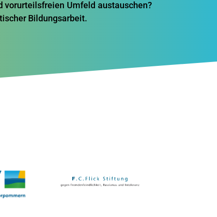
d vorurteilsfreien Umfeld austauschen?
tischer Bildungsarbeit.