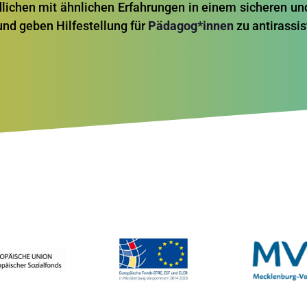
ichen mit ähnlichen Erfahrungen in einem sicheren un
nd geben Hilfestellung für
Pädagog*innen
zu antirassis