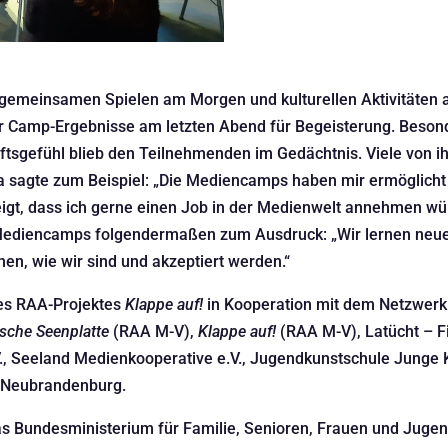
meinsamen Spielen am Morgen und kulturellen Aktivitäten a
er Camp-Ergebnisse am letzten Abend für Begeisterung. Besond
sgefühl blieb den Teilnehmenden im Gedächtnis. Viele von i
 sagte zum Beispiel: „Die Mediencamps haben mir ermöglicht
gt, dass ich gerne einen Job in der Medienwelt annehmen würd
er Mediencamps folgendermaßen zum Ausdruck: „Wir lernen n
nnen, wie wir sind und akzeptiert werden.“
es RAA-Projektes
Klappe auf!
in Kooperation mit dem Netzwerk 
sche Seenplatte
(RAA M-V),
Klappe auf!
(RAA M-V), Latücht – F
., Seeland Medienkooperative e.V., Jugendkunstschule Junge
ng Neubrandenburg.
as Bundesministerium für Familie, Senioren, Frauen und Ju