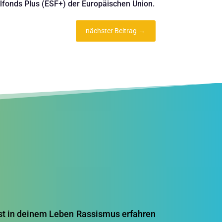
fonds Plus (ESF+) der Europäischen Union.
nächster Beitrag
→
hast in deinem Leben Rassismus erfahren