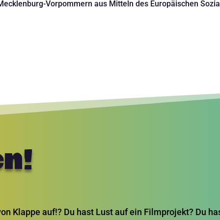
 Mecklenburg-Vorpommern aus Mitteln des Europäischen Sozial
n!
 von Klappe auf!? Du hast Lust auf ein Filmprojekt? Du 